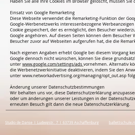
Haben Sie alle Ihre Cookies im Browser gelöscht, müssen Sie 
Einsatz von Google Remarketing
Diese Webseite verwendet die Remarketing-Funktion der Goog
Google-Werbenetzwerks interessenbezogene Werbeanzeigen z
Cookie gespeichert, der es ermöglicht, den Besucher wieder
Google angehören. Auf diesen Seiten können dem Besucher We
Besucher zuvor auf Webseiten aufgerufen hat, die die Remar
Nach eigenen Angaben erhebt Google bei diesem Vorgang kei
Google dennoch nicht wünschen, können Sie diese grundsätzl
unter
www.google.com/settings/ads
vornehmen. Alternativ k
die Werbenetzwerkinitiative deaktivieren, indem Sie den An
unter
www.networkadvertising.org/managing/opt_out.asp fol
Änderung unserer Datenschutzbestimmungen
Wir behalten uns vor, diese Datenschutzerklärung anzupassen
oder um änderungen unserer Leistungen in der Datenschutzer
erneuten Besuch gilt dann die neue Datenschutzerklärung.
ballettschule
Studio de Danse I Ludwigstr. 7 I 63739 Aschaffenburg